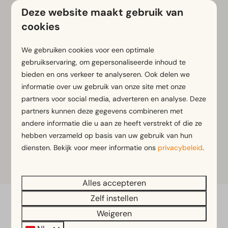
water
Deze website maakt gebruik van
cookies
Rondom de plassen vind je mooie stranden en
groene oevers waar je heerlijk kunt ontspannen. Het
We gebruiken cookies voor een optimale
gebied is daarnaast populair bij fietsers en
gebruikservaring, om gepersonaliseerde inhoud te
wandelaars. Er zijn verschillende routes
bieden en ons verkeer te analyseren. Ook delen we
uitgestippeld waarmee je de natuur, het water en de
informatie over uw gebruik van onze site met onze
omgeving op je eigen tempo kunt verkennen.
partners voor social media, adverteren en analyse. Deze
partners kunnen deze gegevens combineren met
Een ideale plek voor iedereen die houdt van water,
andere informatie die u aan ze heeft verstrekt of die ze
natuur en buiten zijn.
hebben verzameld op basis van uw gebruik van hun
diensten. Bekijk voor meer informatie ons
privacybeleid
.
Meer informatie
Alles accepteren
Zelf instellen
Veilig betalen
Weigeren